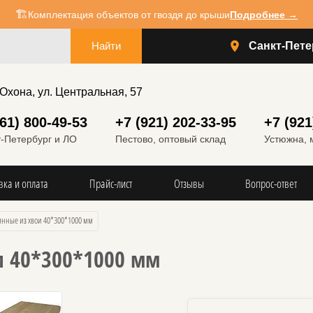
🏗️
Комплектация объектов от гвоздя до крыши
Подробнее →
Санкт-Пете
 Охона, ул. Центральная, 57
961) 800-49-53
+7 (921) 202-33-95
+7 (921
кт-Петербург и ЛО
Пестово, оптовый склад
Устюжна, 
вка и оплата
Прайс-лист
Отзывы
Вопрос-ответ
вянные из хвои 40*300*1000 мм
и 40*300*1000 мм