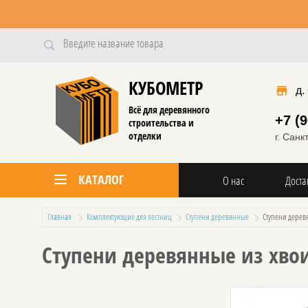
КУБОМЕТР
д.
Всё для деревянного
+7 (
строительства и
отделки
г. Сан
КАТАЛОГ
О нас
Доста
Главная
Комплектующие для лестниц
Ступени деревянные
  Ступени дере
Ступени деревянные из хво