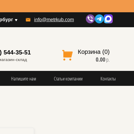
рбург
info@metrkub.com
Корзина (0)
) 544-35-51
0.00
р.
магазин-склад
Напишите нам
Статьи компании
Контакты