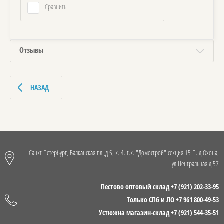
Сравнить
Отзывы
НАЗАД
Санкт Петербург, Балканская пл.,д 5, к. 4. т.к. "Домострой" секция 15 П. д.Охона,
ул.Центральная д.57
Пестово оптовый склад +7 (921) 202-33-95
Только СПб и ЛО +7 961 800-49-53
Устюжна магазин-склад +7 (921) 544-35-51