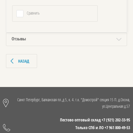
Сравнить
Отзывы
НАЗАД
Санкт Петербург, Балканская пл.,д 5, к. 4. т.к. "Домострой" секция 15 П. д.Охона,
ул.Центральная д.57
Пестово оптовый склад +7 (921) 202-33-95
Только СПб и ЛО +7 961 800-49-53